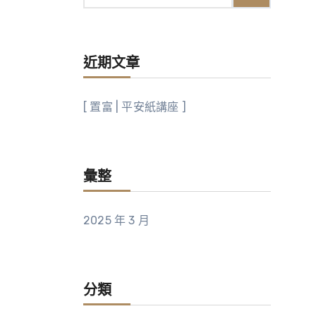
近期文章
[ 置富 | 平安紙講座 ]
彙整
2025 年 3 月
分類