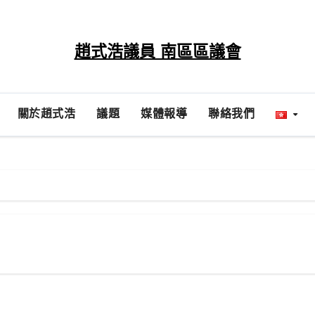
‍趙式浩議員 南區區議會
關於趙式浩
議題
媒體報導
聯絡我們